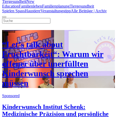
Tiergesundheit
New
Education
Familienleben
Familienplanung
Tiergesundheit
Spielen Spass
Haustiere
Veranstaltungstipp
Alle Beiträge | Archiv
Sponsored
“Let’s talk about
Fruchtbarkeit“: Warum wir
offener über unerfüllten
Kinderwunsch sprechen
müssen
Sponsored
Kinderwunsch Institut Schenk:
Medizinische Präzision und persönliche