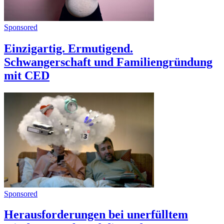
Sponsored
Einzigartig. Ermutigend.
Schwangerschaft und Familiengründung
mit CED
Sponsored
Herausforderungen bei unerfülltem