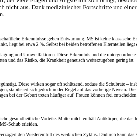
ch nicht aus. Dank medizinischer Fortschritte und ein
n.
nschaftliche Erkenntnisse geben Entwarnung. MS ist keine klassische Er
kt, liegt bei etwa 2 %. Selbst bei beiden betroffenen Elternteilen liegt
lagung und Umweltfaktoren. Diese Erkenntnis und die untergeordnete R
en und das Risiko, die Krankheit genetisch weiterzugeben gering ist.
ünstigt. Diese wirken sogar oft schützend, sodass die Schubrate – ins
en, stabilisiert sich jedoch in der Regel auf das vorherige Niveau. Di
 bei der Geburt treten häufiger auf. Frauen können frei entscheiden, 
eiche gesundheitliche Vorteile. Muttermilch enthält Antikörper, die das
n MS-Schub erleiden.
erzögert den Wiedereintritt des weiblichen Zyklus. Dadurch kann das S