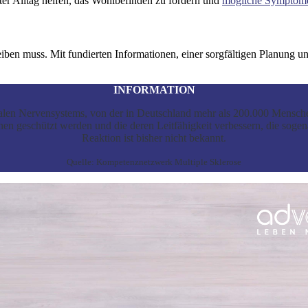
ter Alltag helfen, das Wohlbefinden zu fördern und
mögliche Symptom
eiben muss. Mit fundierten Informationen, einer sorgfältigen Planung
INFORMATION
ralen Nervensystems, von der in Deutschland mehr als 200.000 Mensche
en geschützt werden und die deren Leitfähigkeit verbessern, die soge
Reaktion ist bisher nicht bekannt.
Quelle: Kompetenznetzwerk Multiple Sklerose