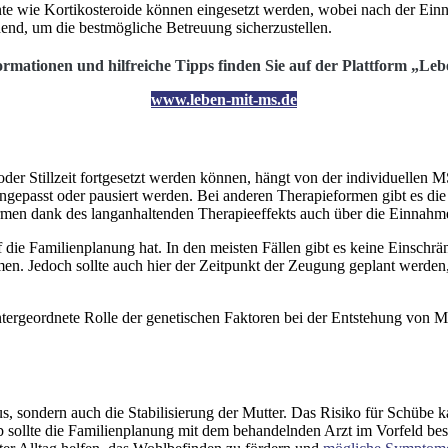
 wie Kortikosteroide können eingesetzt werden, wobei nach der Einna
nd, um die bestmögliche Betreuung sicherzustellen.
ormationen und hilfreiche Tipps finden Sie auf der Plattform „Le
www.leben-mit-ms.de
er Stillzeit fortgesetzt werden können, hängt von der individuelle
angepasst oder pausiert werden. Bei anderen Therapieformen gibt es die
formen dank des langanhaltenden Therapieeffekts auch über die Einnahm
auf die Familienplanung hat. In den meisten Fällen gibt es keine Eins
mmen. Jedoch sollte auch hier der Zeitpunkt der Zeugung geplant werd
ergeordnete Rolle der genetischen Faktoren bei der Entstehung von MS
, sondern auch die Stabilisierung der Mutter. Das Risiko für Schübe ka
b sollte die Familienplanung mit dem behandelnden Arzt im Vorfeld b