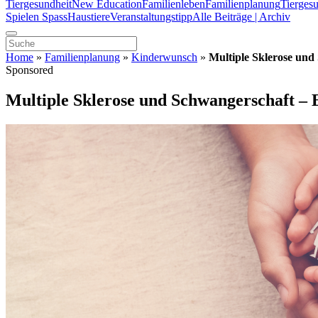
Tiergesundheit
New Education
Familienleben
Familienplanung
Tierges
Spielen Spass
Haustiere
Veranstaltungstipp
Alle Beiträge | Archiv
Home
»
Familienplanung
»
Kinderwunsch
»
Multiple Sklerose und
Sponsored
Multiple Sklerose und Schwangerschaft – 