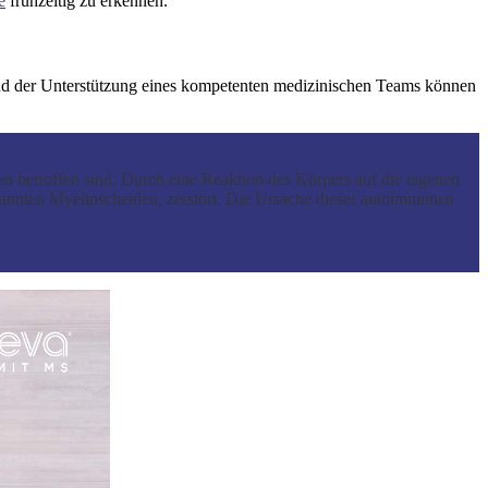
e
frühzeitig zu erkennen.
 und der Unterstützung eines kompetenten medizinischen Teams können
n betroffen sind. Durch eine Reaktion des Körpers auf die eigenen
nannten Myelinscheiden, zerstört. Die Ursache dieser autoimmunen