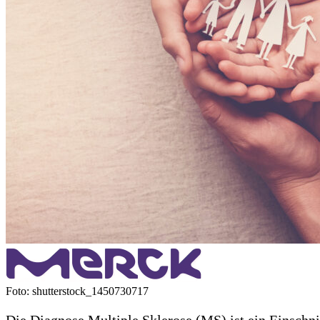
Foto: shutterstock_1450730717
Die Diagnose Multiple Sklerose (MS) ist ein Einschni