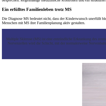
besprechen. Regelmäßige medizinische Kontrollen und ein strukturier
Ein erfülltes Familienleben trotz MS
Die Diagnose MS bedeutet nicht, dass der Kinderwunsch unerfüllt bl
Menschen mit MS ihre Familienplanung aktiv gestalten.
Multiple Sklerose (MS) ist eine entzündliche Erkrankung des zent
Nervenzellen wird die Schicht, mit der normalerweise Nervenbahn