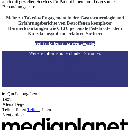
auch mit gezielten Services für Patient:innen und das gesamte
Behandlungsteam.
Mehr zu Takedas Engagement in der Gastroenterologie und
Erfahrungsberichte von Betroffenen komplexer
Darmerkrankungen wie CED, perianale Fisteln oder dem
Kurzdarmsyndrom erfahren Sie hier:
ced-trotzdem-ich.de/einzigartig
Weitere Informationen finden Sie unter:
www.takeda.com
facebook.com/takedapharma
x.com/TakedaPharma
linkedin.com/takeda-pharmaceuticals
Quellenangaben
Text:
Alena Dege
Teilen
Teilen
Teilen
Teilen
Next article