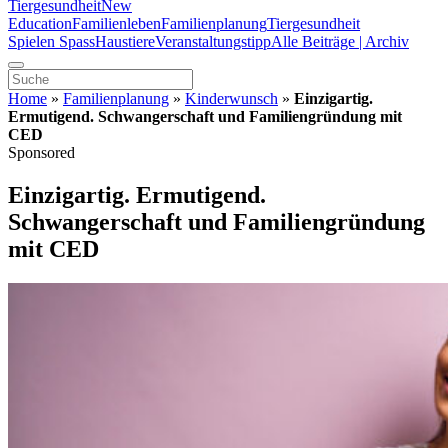
Tiergesundheit
New
Education
Familienleben
Familienplanung
Tiergesundheit
Spielen Spass
Haustiere
Veranstaltungstipp
Alle Beiträge | Archiv
Home
»
Familienplanung
»
Kinderwunsch
»
Einzigartig.
Ermutigend. Schwangerschaft und Familiengründung mit
CED
Sponsored
Einzigartig. Ermutigend.
Schwangerschaft und Familiengründung
mit CED