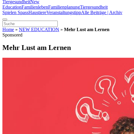
Tiergesundheit
New
Education
Familienleben
Familienplanung
Tiergesundheit
Spielen Spass
Haustiere
Veranstaltungstipp
Alle Beiträge | Archiv
Home
»
NEW EDUCATION
»
Mehr Lust am Lernen
Sponsored
Mehr Lust am Lernen