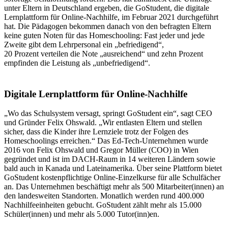
unter Eltern in Deutschland ergeben, die GoStudent, die digitale
Lernplattform für Online-Nachhilfe, im Februar 2021 durchgeführt
hat. Die Pädagogen bekommen danach von den befragten Eltern
keine guten Noten für das Homeschooling: Fast jeder und jede
Zweite gibt dem Lehrpersonal ein „befriedigend“,
20 Prozent verteilen die Note „ausreichend“ und zehn Prozent
empfinden die Leistung als „unbefriedigend“.
Digitale Lernplattform für Online-Nachhilfe
„Wo das Schulsystem versagt, springt GoStudent ein“, sagt CEO
und Gründer Felix Ohswald. „Wir entlasten Eltern und stellen
sicher, dass die Kinder ihre Lernziele trotz der Folgen des
Homeschoolings erreichen.“ Das Ed-Tech-Unternehmen wurde
2016 von Felix Ohswald und Gregor Müller (COO) in Wien
gegründet und ist im DACH-Raum in 14 weiteren Ländern sowie
bald auch in Kanada und Lateinamerika. Über seine Plattform bietet
GoStudent kostenpflichtige Online-Einzelkurse für alle Schulfächer
an. Das Unternehmen beschäftigt mehr als 500 Mitarbeiter(innen) an
den landesweiten Standorten. Monatlich werden rund 400.000
Nachhilfeeinheiten gebucht. GoStudent zählt mehr als 15.000
Schüler(innen) und mehr als 5.000 Tutor(inn)en.