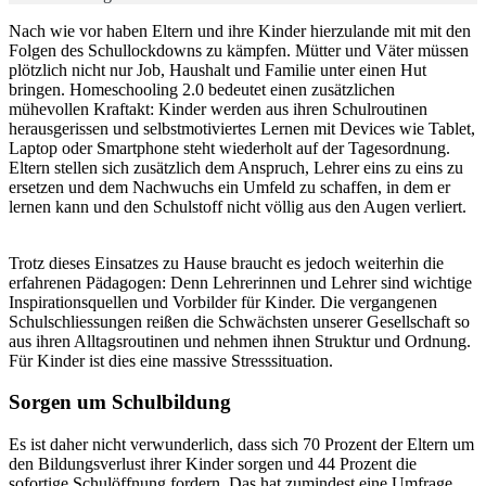
Nach wie vor haben Eltern und ihre Kinder hierzulande mit mit den
Folgen des Schullockdowns zu kämpfen. Mütter und Väter müssen
plötzlich nicht nur Job, Haushalt und Familie unter einen Hut
bringen. Homeschooling 2.0 bedeutet einen zusätzlichen
mühevollen Kraftakt: Kinder werden aus ihren Schulroutinen
herausgerissen und selbstmotiviertes Lernen mit Devices wie Tablet,
Laptop oder Smartphone steht wiederholt auf der Tagesordnung.
Eltern stellen sich zusätzlich dem Anspruch, Lehrer eins zu eins zu
ersetzen und dem Nachwuchs ein Umfeld zu schaffen, in dem er
lernen kann und den Schulstoff nicht völlig aus den Augen verliert.
Trotz dieses Einsatzes zu Hause braucht es jedoch weiterhin die
erfahrenen Pädagogen: Denn Lehrerinnen und Lehrer sind wichtige
Inspirationsquellen und Vorbilder für Kinder. Die vergangenen
Schulschliessungen reißen die Schwächsten unserer Gesellschaft so
aus ihren Alltagsroutinen und nehmen ihnen Struktur und Ordnung.
Für Kinder ist dies eine massive Stresssituation.
Sorgen um Schulbildung
Es ist daher nicht verwunderlich, dass sich 70 Prozent der Eltern um
den Bildungsverlust ihrer Kinder sorgen und 44 Prozent die
sofortige Schulöffnung fordern. Das hat zumindest eine Umfrage