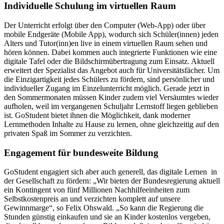
Individuelle Schulung im virtuellen Raum
Der Unterricht erfolgt über den Computer (Web-App) oder über
mobile Endgeräte (Mobile App), wodurch sich Schüler(innen) jeden
Alters und Tutor(inn)en live in einem virtuellen Raum sehen und
hören können. Dabei kommen auch integrierte Funktionen wie eine
digitale Tafel oder die Bildschirmübertragung zum Einsatz. Aktuell
erweitert der Spezialist das Angebot auch für Universitätsfächer. Um
die Einzigartigkeit jedes Schülers zu fördern, sind persönlicher und
individueller Zugang im Einzelunterricht möglich. Gerade jetzt in
den Sommermonaten müssen Kinder zudem viel Versäumtes wieder
aufholen, weil im vergangenen Schuljahr Lernstoff liegen geblieben
ist. GoStudent bietet ihnen die Möglichkeit, dank moderner
Lernmethoden Inhalte zu Hause zu lernen, ohne gleichzeitig auf den
privaten Spaß im Sommer zu verzichten.
Engagement für bundesweite Bildung
GoStudent engagiert sich aber auch generell, das digitale Lernen in
der Gesellschaft zu fördern: „Wir bieten der Bundesregierung aktuell
ein Kontingent von fünf Millionen Nachhilfeeinheiten zum
Selbstkostenpreis an und verzichten komplett auf unsere
Gewinnmarge“, so Felix Ohswald. „So kann die Regierung die
Stunden günstig einkaufen und sie an Kinder kostenlos vergeben,