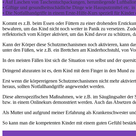
• Auf Laschen von Taschentuchpackungen, herumliegende Luftballonfe
• Giftige und gesundheitsschädliche Dinge wie Hausputzmittel etc. in
• Die Notfallhandgriffe in einem Erste-Hilfe-Kurs speziell für Kinder 
Kommt es z.B. beim Essen oder Füttern zu einer drohenden Erstickung
bewahren, um das Kind nicht noch weiter in Panik zu versetzen. Zud
reflektorisch vom Körper aktiviert, um das Kind davor zu schützen, da
Kann der Körper diese Schutzmechanismen noch aktivieren, kann das K
unter den Füßen, wie z.B. ein Brettchen am Kinderhochstuhl, von Vort
In den meisten Fällen löst sich die Situation von selbst und der quer
Dringend abzuraten ist es, dem Kind mit dem Finger in den Mund zu g
Erst wenn die körpereigenen Schutzmechanismen nicht mehr aktiviert 
heraus, sollten Notfallhandgriffe angewendet werden.
Diese altersspezifischen Maßnahmen, wie z.B. im Säuglingsalter der
bzw. in einem Onlinekurs demonstriert werden. Auch das Absetzen des 
Als Mutter und aufgrund meiner Erfahrung als Krankenschwester und D
So kann man die kompetenten Kinder mit einem guten Gefühl bestärken