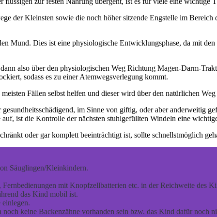
 flüssigen zur festen Nahrung übergeht, ist es für viele eine wichtige 
ge der Kleinsten sowie die noch höher sitzende Engstelle im Bereich
n den Mund. Dies ist eine physiologische Entwicklungsphase, da mit d
 dann also über den physiologischen Weg Richtung Magen-Darm-Trakt
lockiert, sodass es zu einer Atemwegsverlegung kommt.
 meisten Fällen selbst helfen und dieser wird über den natürlichen We
 gesundheitsschädigend, im Sinne von giftig, oder aber anderweitig gef
uf, ist die Kontrolle der nächsten stuhlgefüllten Windeln eine wicht
hränkt oder gar komplett beeinträchtigt ist, sollte schnellstmöglich ge
 von Säuglingen/Kleinkindern.
Fernbedienungen mit Knopfzellbatterien etc. in der Reichweite des Kin
hrend das Kind mobil ist.
 einlegen.
 noch keine Backenzähne vorhanden sein bzw. das Kind dafür noch nich