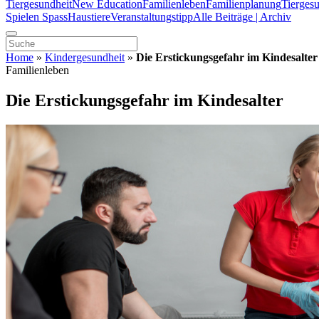
Tiergesundheit
New Education
Familienleben
Familienplanung
Tierges
Spielen Spass
Haustiere
Veranstaltungstipp
Alle Beiträge | Archiv
Home
»
Kindergesundheit
»
Die Erstickungsgefahr im Kindesalter
Familienleben
Die Erstickungsgefahr im Kindesalter