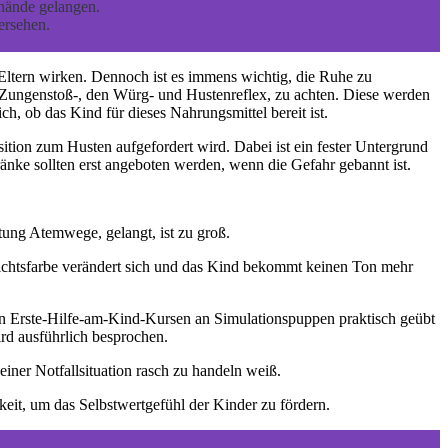
rhände gelangen.
ersehen.
 Eltern wirken. Dennoch ist es immens wichtig, die Ruhe zu
n Zungenstoß-, den Würg- und Hustenreflex, zu achten. Diese werden
h, ob das Kind für dieses Nahrungsmittel bereit ist.
tion zum Husten aufgefordert wird. Dabei ist ein fester Untergrund
änke sollten erst angeboten werden, wenn die Gefahr gebannt ist.
tung Atemwege, gelangt, ist zu groß.
esichtsfarbe verändert sich und das Kind bekommt keinen Ton mehr
en Erste-Hilfe-am-Kind-Kursen an Simulationspuppen praktisch geübt
ird ausführlich besprochen.
iner Notfallsituation rasch zu handeln weiß.
eit, um das Selbstwertgefühl der Kinder zu fördern.