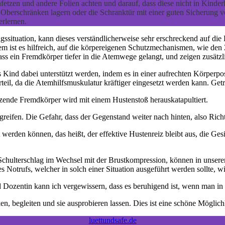
tzen und andere Folien achten und darauf, dass diese nicht in Kinde
 Oberschränken lagern oder die Schranktür mit einer guten Sicherung v
erlernen.
ssituation, kann dieses verständlicherweise sehr erschreckend auf die
em ist es hilfreich, auf die körpereigenen Schutzmechanismen, wie de
ss ein Fremdkörper tiefer in die Atemwege gelangt, und zeigen zusätzlic
ind dabei unterstützt werden, indem es in einer aufrechten Körperposi
eil, da die Atemhilfsmuskulatur kräftiger eingesetzt werden kann. Getr
sitzende Fremdkörper wird mit einem Hustenstoß herauskatapultiert.
reifen. Die Gefahr, dass der Gegenstand weiter nach hinten, also Rich
werden können, das heißt, der effektive Hustenreiz bleibt aus, die G
 Schulterschlag im Wechsel mit der Brustkompression, können in unser
Notrufs, welcher in solch einer Situation ausgeführt werden sollte, w
ozentin kann ich vergewissern, dass es beruhigend ist, wenn man in e
, begleiten und sie ausprobieren lassen. Dies ist eine schöne Möglichk
luettundsafe.de