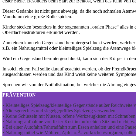
erster Stelle. Besonders beim Start zur Beikost, wenn das Kind von der
Dieser Gedanke ist nicht ganz abwegig, da die noch schmalen Atemwe
Mundraum eine große Rolle spielen.
Kinder stecken besonders in der sogenannten „oralen Phase“ alles i
Oberflächenstrukturen erkundet werden.
Zum einen kann ein Gegenstand heruntergeschluckt werden, welcher
z.B. ein Nahrungsmittel oder kleinteiliges Spielzeug die Atemwege b
Wird ein Gegenstand heruntergeschluckt, kann sich der Körper in den
In solch einem Fall sollte darauf geachtet werden, ob der Fremdkörper
ausgeschlossen werden und das Kind weist keine weiteren Symptome a
Sprechen wir von der Notfallsituation, bei welcher die Atmung eingesc
PRÄVENTION
• Kleinteiliges Spielzeug/kleinteilige Gegenstände außer Reichweite
• Altersgerechtes und siegelgeprüftes Spielzeug verwenden.
• Keine Schüsseln mit Nüssen, offene Werkzeugkisten mit Schrauben, 
• Nahrungsaufnahme von fester Kost im aufrechten Sitz und nicht, wä
• Bei einer Autofahrt/Fahrradfahrt zum Essen anhalten und eine Pause
• Nahrungsmittel wie Möhren, Apfel o.Ä. vorkochen/vorgaren, sollten