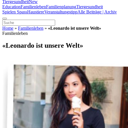
Tiergesundheit
New
Education
Familienleben
Familienplanung
Tiergesundheit
Spielen Spass
Haustiere
Veranstaltungstipp
Alle Beiträge | Archiv
Home
»
Familienleben
»
«Leonardo ist unsere Welt»
Familienleben
«Leonardo ist unsere Welt»