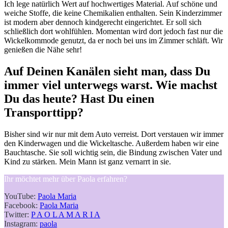
Ich lege natürlich Wert auf hochwertiges Material. Auf schöne und
weiche Stoffe, die keine Chemikalien enthalten. Sein Kinderzimmer
ist modern aber dennoch kindgerecht eingerichtet. Er soll sich
schließlich dort wohlfühlen. Momentan wird dort jedoch fast nur die
Wickelkommode genutzt, da er noch bei uns im Zimmer schläft. Wir
genießen die Nähe sehr!
Auf Deinen Kanälen sieht man, dass Du
immer viel unterwegs warst. Wie machst
Du das heute? Hast Du einen
Transporttipp?
Bisher sind wir nur mit dem Auto verreist. Dort verstauen wir immer
den Kinderwagen und die Wickeltasche. Außerdem haben wir eine
Bauchtasche. Sie soll wichtig sein, die Bindung zwischen Vater und
Kind zu stärken. Mein Mann ist ganz vernarrt in sie.
Ihr möchtet mehr über Paola erfahren?
YouTube:
Paola Maria
Facebook:
Paola Maria
Twitter:
P A O L A M A R I A
Instagram:
paola