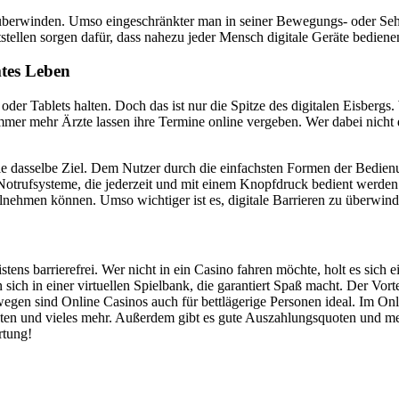
 überwinden. Umso eingeschränkter man in seiner Bewegungs- oder Sehfä
tstellen sorgen dafür, dass nahezu jeder Mensch digitale Geräte bediene
mtes Leben
oder Tablets halten. Doch das ist nur die Spitze des digitalen Eisbergs
r mehr Ärzte lassen ihre Termine online vergeben. Wer dabei nicht die
en alle dasselbe Ziel. Dem Nutzer durch die einfachsten Formen der Bedi
 Notrufsysteme, die jederzeit und mit einem Knopfdruck bedient werde
lnehmen können. Umso wichtiger ist es, digitale Barrieren zu überwi
ens barrierefrei. Wer nicht in ein Casino fahren möchte, holt es sich 
sich in einer virtuellen Spielbank, die garantiert Spaß macht. Der Vor
swegen sind Online Casinos auch für bettlägerige Personen ideal. Im Onl
maten und vieles mehr. Außerdem gibt es gute Auszahlungsquoten und 
rtung!