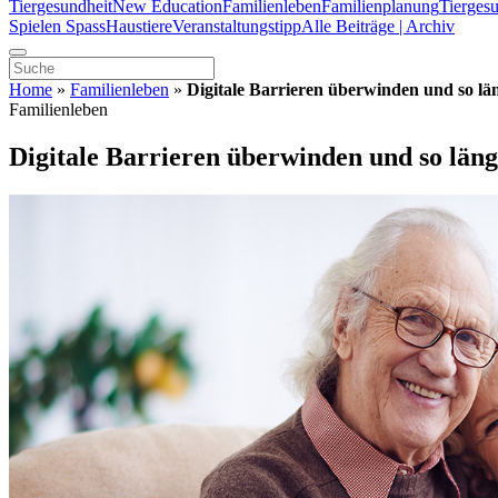
Tiergesundheit
New Education
Familienleben
Familienplanung
Tierges
Spielen Spass
Haustiere
Veranstaltungstipp
Alle Beiträge | Archiv
Home
»
Familienleben
»
Digitale Barrieren überwinden und so län
Familienleben
Digitale Barrieren überwinden und so länge