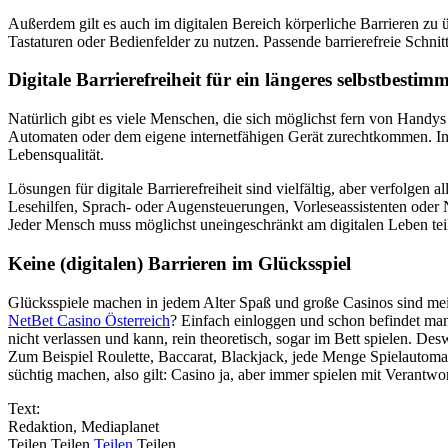
Außerdem gilt es auch im digitalen Bereich körperliche Barrieren zu
Tastaturen oder Bedienfelder zu nutzen. Passende barrierefreie Schnit
Digitale Barrierefreiheit für ein längeres selbstbestim
Natürlich gibt es viele Menschen, die sich möglichst fern von Handys 
Automaten oder dem eigene internetfähigen Gerät zurechtkommen. Imme
Lebensqualität.
Lösungen für digitale Barrierefreiheit sind vielfältig, aber verfolg
Lesehilfen, Sprach- oder Augensteuerungen, Vorleseassistenten oder
Jeder Mensch muss möglichst uneingeschränkt am digitalen Leben tei
Keine (digitalen) Barrieren im Glücksspiel
Glücksspiele machen in jedem Alter Spaß und große Casinos sind meist
NetBet Casino Österreich
? Einfach einloggen und schon befindet man 
nicht verlassen und kann, rein theoretisch, sogar im Bett spielen. De
Zum Beispiel Roulette, Baccarat, Blackjack, jede Menge Spielauto
süchtig machen, also gilt: Casino ja, aber immer spielen mit Verantwo
Text:
Redaktion, Mediaplanet
Teilen
Teilen
Teilen
Teilen