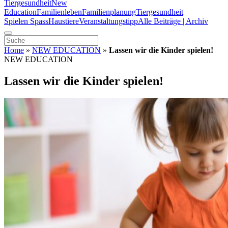
Tiergesundheit
New
Education
Familienleben
Familienplanung
Tiergesundheit
Spielen Spass
Haustiere
Veranstaltungstipp
Alle Beiträge | Archiv
Home
»
NEW EDUCATION
»
Lassen wir die Kinder spielen!
NEW EDUCATION
Lassen wir die Kinder spielen!