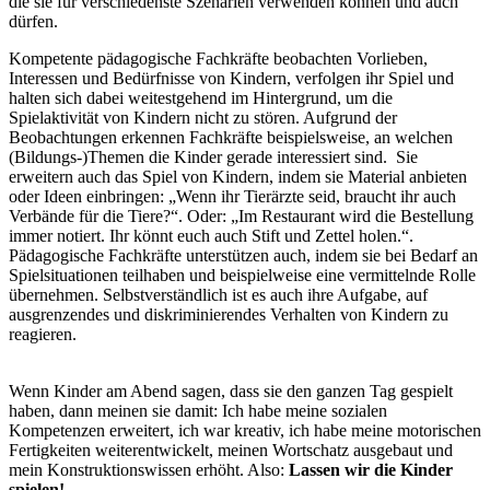
die sie für verschiedenste Szenarien verwenden können und auch
dürfen.
Kompetente pädagogische Fachkräfte beobachten Vorlieben,
Interessen und Bedürfnisse von Kindern, verfolgen ihr Spiel und
halten sich dabei weitestgehend im Hintergrund, um die
Spielaktivität von Kindern nicht zu stören. Aufgrund der
Beobachtungen erkennen Fachkräfte beispielsweise, an welchen
(Bildungs-)Themen die Kinder gerade interessiert sind. Sie
erweitern auch das Spiel von Kindern, indem sie Material anbieten
oder Ideen einbringen: „Wenn ihr Tierärzte seid, braucht ihr auch
Verbände für die Tiere?“. Oder: „Im Restaurant wird die Bestellung
immer notiert. Ihr könnt euch auch Stift und Zettel holen.“.
Pädagogische Fachkräfte unterstützen auch, indem sie bei Bedarf an
Spielsituationen teilhaben und beispielweise eine vermittelnde Rolle
übernehmen. Selbstverständlich ist es auch ihre Aufgabe, auf
ausgrenzendes und diskriminierendes Verhalten von Kindern zu
reagieren.
Wenn Kinder am Abend sagen, dass sie den ganzen Tag gespielt
haben, dann meinen sie damit: Ich habe meine sozialen
Kompetenzen erweitert, ich war kreativ, ich habe meine motorischen
Fertigkeiten weiterentwickelt, meinen Wortschatz ausgebaut und
mein Konstruktionswissen erhöht. Also:
Lassen wir die Kinder
spielen!