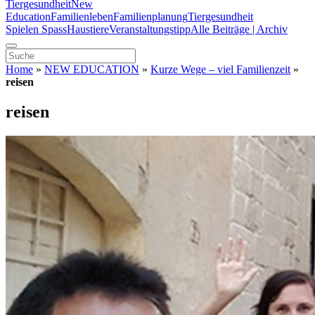
Tiergesundheit
New
Education
Familienleben
Familienplanung
Tiergesundheit
Spielen Spass
Haustiere
Veranstaltungstipp
Alle Beiträge | Archiv
Home
»
NEW EDUCATION
»
Kurze Wege – viel Familienzeit
»
reisen
reisen