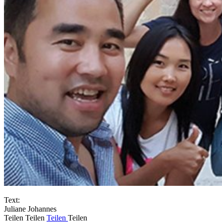
Text:
Juliane Johannes
Teilen
Teilen
Teilen
Teilen