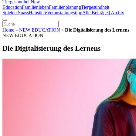
Tiergesundheit
New
Education
Familienleben
Familienplanung
Tiergesundheit
Spielen Spass
Haustiere
Veranstaltungstipp
Alle Beiträge | Archiv
Home
»
NEW EDUCATION
»
Die Digitalisierung des Lernens
NEW EDUCATION
Die Digitalisierung des Lernens