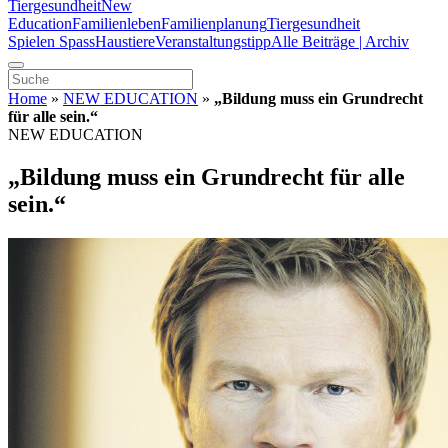
Tiergesundheit
New
Education
Familienleben
Familienplanung
Tiergesundheit
Spielen Spass
Haustiere
Veranstaltungstipp
Alle Beiträge | Archiv
Home
»
NEW EDUCATION
»
„Bildung muss ein Grundrecht
für alle sein.“
NEW EDUCATION
„Bildung muss ein Grundrecht für alle
sein.“