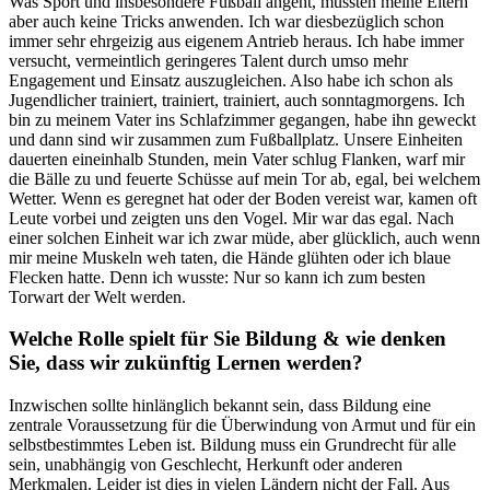
Was Sport und insbesondere Fußball angeht, mussten meine Eltern
aber auch keine Tricks anwenden. Ich war diesbezüglich schon
immer sehr ehrgeizig aus eigenem Antrieb heraus. Ich habe immer
versucht, vermeintlich geringeres Talent durch umso mehr
Engagement und Einsatz auszugleichen. Also habe ich schon als
Jugendlicher trainiert, trainiert, trainiert, auch sonntagmorgens. Ich
bin zu meinem Vater ins Schlafzimmer gegangen, habe ihn geweckt
und dann sind wir zusammen zum Fußballplatz. Unsere Einheiten
dauerten eineinhalb Stunden, mein Vater schlug Flanken, warf mir
die Bälle zu und feuerte Schüsse auf mein Tor ab, egal, bei welchem
Wetter. Wenn es geregnet hat oder der Boden vereist war, kamen oft
Leute vorbei und zeigten uns den Vogel. Mir war das egal. Nach
einer solchen Einheit war ich zwar müde, aber glücklich, auch wenn
mir meine Muskeln weh taten, die Hände glühten oder ich blaue
Flecken hatte. Denn ich wusste: Nur so kann ich zum besten
Torwart der Welt werden.
Welche Rolle spielt für Sie Bildung & wie denken
Sie, dass wir zukünftig Lernen werden?
Inzwischen sollte hinlänglich bekannt sein, dass Bildung eine
zentrale Voraussetzung für die Überwindung von Armut und für ein
selbstbestimmtes Leben ist. Bildung muss ein Grundrecht für alle
sein, unabhängig von Geschlecht, Herkunft oder anderen
Merkmalen. Leider ist dies in vielen Ländern nicht der Fall. Aus