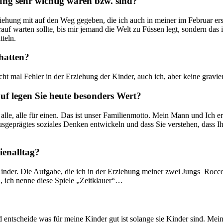
ung sehr wichtig waren bzw. sind?
ehung mit auf den Weg gegeben, die ich auch in meiner im Februar ers
auf warten sollte, bis mir jemand die Welt zu Füssen legt, sondern das
teln.
hatten?
ht mal Fehler in der Erziehung der Kinder, auch ich, aber keine gravi
uf legen Sie heute besonders Wert?
lle, alle für einen. Das ist unser Familienmotto. Mein Mann und Ich er
ausgeprägtes soziales Denken entwickeln und dass Sie verstehen, dass Ih
ienalltag?
nder. Die Aufgabe, die ich in der Erziehung meiner zwei Jungs Rocco(
u, ich nenne diese Spiele „Zeitklauer“…
d entscheide was für meine Kinder gut ist solange sie Kinder sind. M