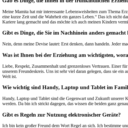
Gab es Dinge, die Ihnen in der frühkindlichen Erzieh
Meine Mamita hat mir interessante Lebensweisheiten zum Thema Erzi
eine kurze Zeit und die Wahrheit ein ganzes Leben.“ Das ich nicht dar
Kariere lang gemacht und das möchte ich auch meinen Kindern vermit
Gibt es Dinge, die Sie im Nachhinein anders gemacht 
Nein, denn meine Devise lautet: Erst denken, dann handeln. Jeder mac
Was ist Ihnen bei der Erziehung am wichtigsten, wora
Liebe, Respekt, Zusammenhalt und grenzenloses Vertrauen. Einer für a
unserem Freundeskreis. Uns ist sehr viel daran gelegen, dass sie ein 
Welt ist.
Wie wichtig sind Handy, Laptop und Tablet im Famil
Handy, Laptop und Tablet sind die Gegenwart und Zukunft unserer Ki
werden. Da bin ich strickt dagegen, das wissen die beiden ganz gena
Gibt es Regeln zur Nutzung elektronischer Geräte?
Ich bin kein großer Freund dem Wort Regel an sich. Ich bestimme un