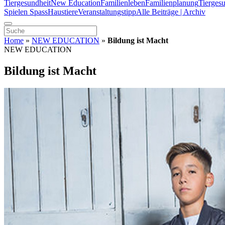
Tiergesundheit
New Education
Familienleben
Familienplanung
Tierges
Spielen Spass
Haustiere
Veranstaltungstipp
Alle Beiträge | Archiv
Home
»
NEW EDUCATION
»
Bildung ist Macht
NEW EDUCATION
Bildung ist Macht