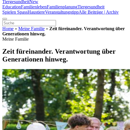
Tiergesundheit
New
Education
Familienleben
Familienplanung
Tiergesundheit
Spielen Spass
Haustiere
Veranstaltungstipp
Alle Beiträge | Archiv
Home
»
Meine Familie
»
Zeit füreinander. Verantwortung über
Generationen hinweg.
Meine Familie
Zeit füreinander. Verantwortung über
Generationen hinweg.