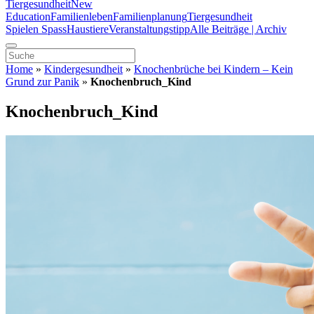
Tiergesundheit
New
Education
Familienleben
Familienplanung
Tiergesundheit
Spielen Spass
Haustiere
Veranstaltungstipp
Alle Beiträge | Archiv
Home
»
Kindergesundheit
»
Knochenbrüche bei Kindern – Kein
Grund zur Panik
»
Knochenbruch_Kind
Knochenbruch_Kind