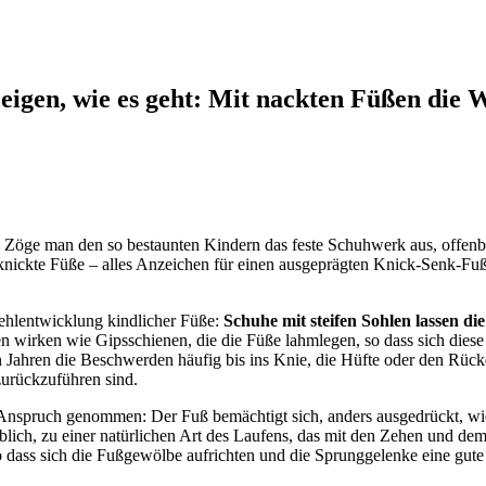
zeigen, wie es geht: Mit nackten Füßen die 
 Zöge man den so bestaunten Kindern das feste Schuhwerk aus, offenbar
ickte Füße – alles Anzeichen für einen ausgeprägten Knick-Senk-Fu
Fehlentwicklung kindlicher Füße:
Schuhe mit steifen Sohlen lassen d
en wirken wie Gipsschienen, die die Füße lahmlegen, so dass sich die
ren Jahren die Beschwerden häufig bis ins Knie, die Hüfte oder den R
zurückzuführen sind.
nspruch genommen: Der Fuß bemächtigt sich, anders ausgedrückt, wiede
blich, zu einer natürlichen Art des Laufens, das mit den Zehen und de
dass sich die Fußgewölbe aufrichten und die Sprunggelenke eine gute St