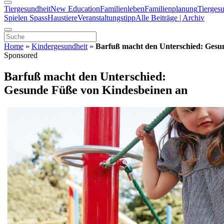
Tiergesundheit
New Education
Familienleben
Familienplanung
Tierges
Spielen Spass
Haustiere
Veranstaltungstipp
Alle Beiträge | Archiv
Home
»
Kindergesundheit
»
Barfuß macht den Unterschied: Gesu
Sponsored
Barfuß macht den Unterschied:
Gesunde Füße von Kindesbeinen an