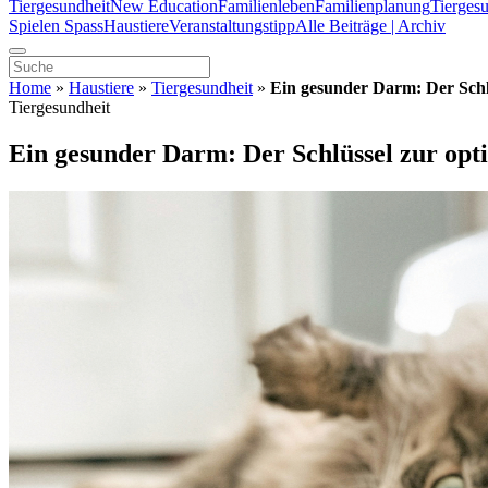
Tiergesundheit
New Education
Familienleben
Familienplanung
Tierges
Spielen Spass
Haustiere
Veranstaltungstipp
Alle Beiträge | Archiv
Home
»
Haustiere
»
Tiergesundheit
»
Ein gesunder Darm: Der Schl
Tiergesundheit
Ein gesunder Darm: Der Schlüssel zur opt