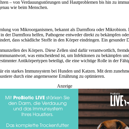
hren – von Verdauungsstörungen und Hautproblemen bis hin zu immunb
genau wie beim Menschen.
mlung von Mikroorganismen, bekannt als Darmflora oder Mikrobiom. D
in der Darmflora helfen, Pathogene entweder direkt zu bekämpfen ode
dert, dass schädliche Stoffe in den Körper eindringen. Ein gesunder Darm
unzellen des Körpers. Diese Zellen sind dafür verantwortlich, fremde
 Immunantwort, was entscheidend ist, um Infektionen zu bekämpfen und
stimmter Antikörpertypen beteiligt, die eine wichtige Rolle in der Fä
l für ein starkes Immunsystem bei Hunden und Katzen. Mit dem zuneh
ustiere durch eine angemessene Ernährung zu optimieren.
Anzeige