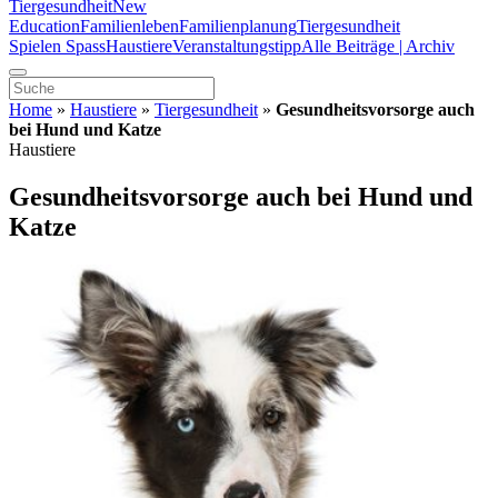
Tiergesundheit
New
Education
Familienleben
Familienplanung
Tiergesundheit
Spielen Spass
Haustiere
Veranstaltungstipp
Alle Beiträge | Archiv
Home
»
Haustiere
»
Tiergesundheit
»
Gesundheitsvorsorge auch
bei Hund und Katze
Haustiere
Gesundheitsvorsorge auch bei Hund und
Katze