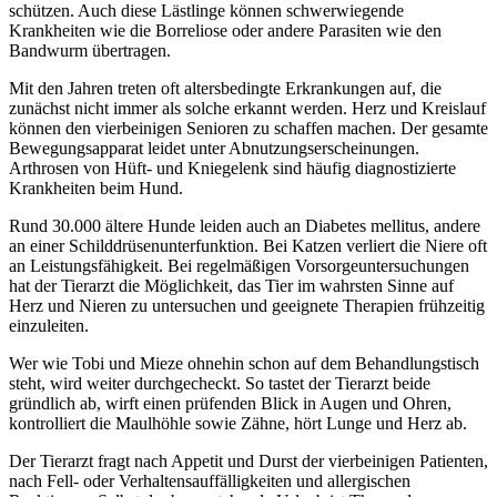
schützen. Auch diese Lästlinge können schwerwiegende
Krankheiten wie die Borreliose oder andere Parasiten wie den
Bandwurm übertragen.
Mit den Jahren treten oft altersbedingte Erkrankungen auf, die
zunächst nicht immer als solche erkannt werden. Herz und Kreislauf
können den vierbeinigen Senioren zu schaffen machen. Der gesamte
Bewegungsapparat leidet unter Abnutzungserscheinungen.
Arthrosen von Hüft- und Kniegelenk sind häufig diagnostizierte
Krankheiten beim Hund.
Rund 30.000 ältere Hunde leiden auch an Diabetes mellitus, andere
an einer Schilddrüsenunterfunktion. Bei Katzen verliert die Niere oft
an Leistungsfähigkeit. Bei regelmäßigen Vorsorgeuntersuchungen
hat der Tierarzt die Möglichkeit, das Tier im wahrsten Sinne auf
Herz und Nieren zu untersuchen und geeignete Therapien frühzeitig
einzuleiten.
Wer wie Tobi und Mieze ohnehin schon auf dem Behandlungstisch
steht, wird weiter durchgecheckt. So tastet der Tierarzt beide
gründlich ab, wirft einen prüfenden Blick in Augen und Ohren,
kontrolliert die Maulhöhle sowie Zähne, hört Lunge und Herz ab.
Der Tierarzt fragt nach Appetit und Durst der vierbeinigen Patienten,
nach Fell- oder Verhaltensauffälligkeiten und allergischen