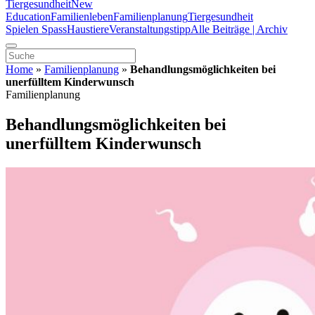
Tiergesundheit
New
Education
Familienleben
Familienplanung
Tiergesundheit
Spielen Spass
Haustiere
Veranstaltungstipp
Alle Beiträge | Archiv
Home
»
Familienplanung
»
Behandlungsmöglichkeiten bei
unerfülltem Kinderwunsch
Familienplanung
Behandlungsmöglichkeiten bei
unerfülltem Kinderwunsch