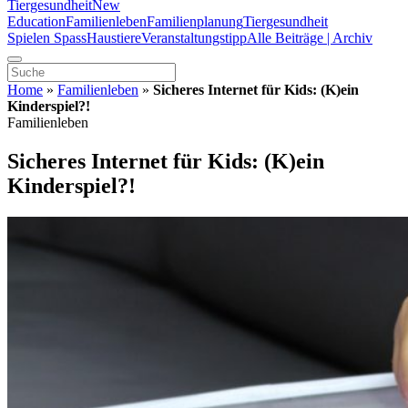
Tiergesundheit
New
Education
Familienleben
Familienplanung
Tiergesundheit
Spielen Spass
Haustiere
Veranstaltungstipp
Alle Beiträge | Archiv
Home
»
Familienleben
»
Sicheres Internet für Kids: (K)ein
Kinderspiel?!
Familienleben
Sicheres Internet für Kids: (K)ein
Kinderspiel?!