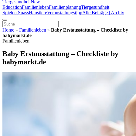
Tiergesundheit
New
Education
Familienleben
Familienplanung
Tiergesundheit
Spielen Spass
Haustiere
Veranstaltungstipp
Alle Beiträge | Archiv
Home
»
Familienleben
»
Baby Erstausstattung – Checkliste by
babymarkt.de
Familienleben
Baby Erstausstattung – Checkliste by
babymarkt.de