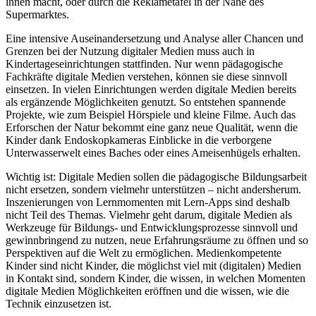
ihnen macht, oder durch die Reklametafel in der Nähe des
Supermarktes.
Eine intensive Auseinandersetzung und Analyse aller Chancen und
Grenzen bei der Nutzung digitaler Medien muss auch in
Kindertageseinrichtungen stattfinden. Nur wenn pädagogische
Fachkräfte digitale Medien verstehen, können sie diese sinnvoll
einsetzen. In vielen Einrichtungen werden digitale Medien bereits
als ergänzende Möglichkeiten genutzt. So entstehen spannende
Projekte, wie zum Beispiel Hörspiele und kleine Filme. Auch das
Erforschen der Natur bekommt eine ganz neue Qualität, wenn die
Kinder dank Endoskopkameras Einblicke in die verborgene
Unterwasserwelt eines Baches oder eines Ameisenhügels erhalten.
Wichtig ist: Digitale Medien sollen die pädagogische Bildungsarbeit
nicht ersetzen, sondern vielmehr unterstützen – nicht andersherum.
Inszenierungen von Lernmomenten mit Lern-Apps sind deshalb
nicht Teil des Themas. Vielmehr geht darum, digitale Medien als
Werkzeuge für Bildungs- und Entwicklungsprozesse sinnvoll und
gewinnbringend zu nutzen, neue Erfahrungsräume zu öffnen und so
Perspektiven auf die Welt zu ermöglichen. Medienkompetente
Kinder sind nicht Kinder, die möglichst viel mit (digitalen) Medien
in Kontakt sind, sondern Kinder, die wissen, in welchen Momenten
digitale Medien Möglichkeiten eröffnen und die wissen, wie die
Technik einzusetzen ist.