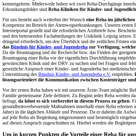
kennengelernt. Mittlerweile haben wir zwei Reha-Durchgänge innerhal
Erkrankungsbilder sind
Reha-Kliniken für Kinder- und Jugendlic
Für uns besteht auch weiterhin der Wunsch
eine Reha im jährliche
Kompetenz im Bereich der Atemwegserkrankungen. Unseren ersten R
Internetportal gestellt und die erforderlichen Arztbriefe bzw. Besche
und den betreuenden Fachabteilungen der Uniklinik Leipzig setzen. E
dringend erforderlich, um den Überblick und die zeitlichen Fristen ei
das
Bündnis für Kinder- und Jugendreha
zur Verfügung, welches
Da die Beantragung und die Recherche bzw. das Finden der geeigneten 
Beantragung einer Reha vor der eigentlichen Durchführung empfehlen
gewünschten Klinik und der DRV zu suchen und bei Fragen und fehlen
gesetzliche Anspruch einer Kinder- und Jugendreha bei medizinischer
Unterstützung des
Bündnis Kinder- und Jugendreha e.V.
empfehlen.
lösungsorientiert die Kommunikation zwischen Kostenträger und 
Vor der ersten Reha haben wir mit unserem Ärzte-Team mögliche Beh
Familie gemeinsame Ziele definiert. Zu Beginn jeder Reha werden das
befragt,
da lohnt es sich vorbereitet in diesem Prozess zu gehen
. F
gesundheitsverbessernde Maßnahmen innerhalb einer Reha erlernen un
Jahre) in die täglichen Abläufe und Prozesse. Da er daheim die Aufw
auf jede Reha als Begleitung mitgenommen und bestmöglich eingebu
auf diesen Anspruch zugeschnitten ist. Hierbei werden die Begleitper
Um in kurzen Punkten die Vorteile einer Reha für un