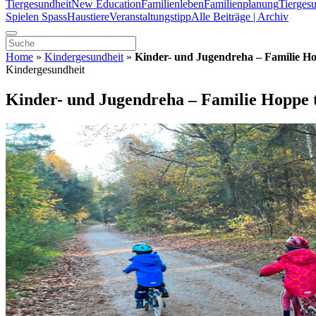
Tiergesundheit
New Education
Familienleben
Familienplanung
Tierges
Spielen Spass
Haustiere
Veranstaltungstipp
Alle Beiträge | Archiv
Home
»
Kindergesundheit
»
Kinder- und Jugendreha – Familie Ho
Kindergesundheit
Kinder- und Jugendreha – Familie Hoppe t