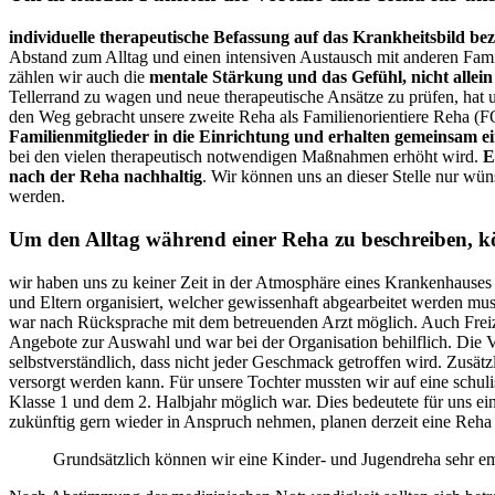
individuelle therapeutische Befassung auf das Krankheitsbild be
Abstand zum Alltag und einen intensiven Austausch mit anderen Fami
zählen wir auch die
mentale Stärkung und das Gefühl, nicht allein 
Tellerrand zu wagen und neue therapeutische Ansätze zu prüfen, hat u
den Weg gebracht unsere zweite Reha als Familienorientiere Reha (FO
Familienmitglieder in die Einrichtung und erhalten gemeinsam e
bei den vielen therapeutisch notwendigen Maßnahmen erhöht wird.
E
nach der Reha nachhaltig
. Wir können uns an dieser Stelle nur wü
werden.
Um den Alltag während einer Reha zu beschreiben, k
wir haben uns zu keiner Zeit in der Atmosphäre eines Krankenhauses 
und Eltern organisiert, welcher gewissenhaft abgearbeitet werden m
war nach Rücksprache mit dem betreuenden Arzt möglich. Auch Freizeit
Angebote zur Auswahl und war bei der Organisation behilflich. Die
selbstverständlich, dass nicht jeder Geschmack getroffen wird. Zusätzl
versorgt werden kann. Für unsere Tochter mussten wir auf eine schuli
Klasse 1 und dem 2. Halbjahr möglich war. Dies bedeutete für uns e
zukünftig gern wieder in Anspruch nehmen, planen derzeit eine Reha 
Grundsätzlich können wir eine Kinder- und Jugendreha sehr e