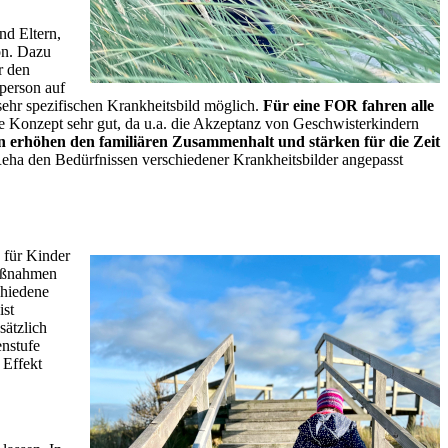
nd Eltern,
on. Dazu
r den
tperson auf
sehr spezifischen Krankheitsbild möglich.
Für eine FOR fahren alle
he Konzept sehr gut, da u.a. die Akzeptanz von Geschwisterkindern
 erhöhen den familiären Zusammenhalt und stärken für die Zeit
 Reha den Bedürfnissen verschiedener Krankheitsbilder angepasst
 für Kinder
Maßnahmen
chiedene
ist
sätzlich
enstufe
 Effekt