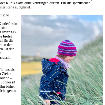
er Klinik Satteldüne verbringen dürfen. Für die spezifischen
ner Reha aufgelistet.
tische
Kinderärztin
 sind
 steht z.B.
e bietet
.
f für die
chen der
, ist der
e
eitnah
ür uns als
n Zielen
outine –
 Sohnes (4
ihn bisher
lche genau