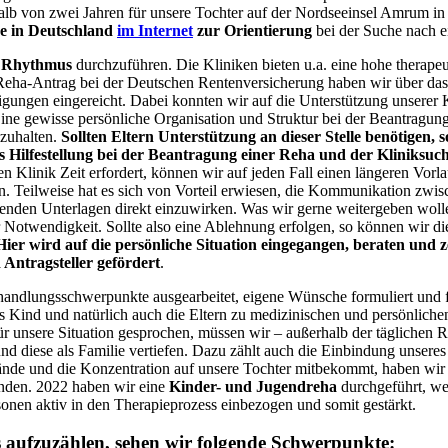
b von zwei Jahren für unsere Tochter auf der Nordseeinsel Amrum in d
he in Deutschland
im Internet
zur Orientierung
bei der Suche nach ei
n Rhythmus
durchzuführen. Die Kliniken bieten u.a. eine hohe therapeu
eha-Antrag bei der Deutschen Rentenversicherung haben wir über das
inigungen eingereicht. Dabei konnten wir auf die Unterstützung unserer 
ine gewisse persönliche Organisation und Struktur bei der Beantragung
nzuhalten.
Sollten Eltern Unterstützung an dieser Stelle benötigen, so
 Hilfestellung bei der Beantragung einer Reha und der Kliniksuch
Klinik Zeit erfordert, können wir auf jeden Fall einen längeren Vorlau
. Teilweise hat es sich von Vorteil erwiesen, die Kommunikation zwis
den Unterlagen direkt einzuwirken. Was wir gerne weitergeben wollen
 Notwendigkeit. Sollte also eine Ablehnung erfolgen, so können wir di
Hier wird auf die persönliche Situation eingegangen, beraten und z
Antragsteller gefördert
.
andlungsschwerpunkte ausgearbeitet, eigene Wünsche formuliert und f
 Kind und natürlich auch die Eltern zu medizinischen und persönliche
ür unsere Situation gesprochen, müssen wir – außerhalb der täglichen R
d diese als Familie vertiefen. Dazu zählt auch die Einbindung unseres
ände und die Konzentration auf unsere Tochter mitbekommt, haben wir 
nden. 2022 haben wir eine
Kinder- und Jugendreha
durchgeführt, we
sonen aktiv in den Therapieprozess einbezogen und somit gestärkt.
s aufzuzählen, sehen wir folgende Schwerpunkte: