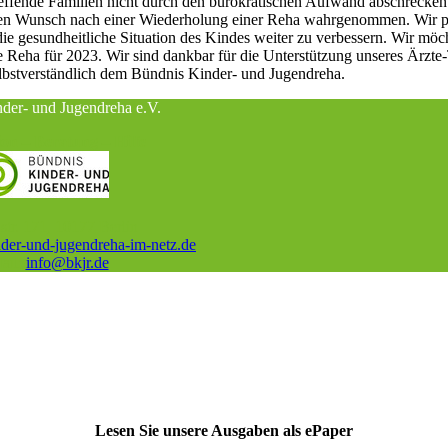
ffende Familien nicht durch den bürokratischen Aufwand abschrecken 
den Wunsch nach einer Wiederholung einer Reha wahrgenommen. Wir p
e gesundheitliche Situation des Kindes weiter zu verbessern. Wir möc
e Reha für 2023. Wir sind dankbar für die Unterstützung unseres Ärzte
elbstverständlich dem Bündnis Kinder- und Jugendreha.
der- und Jugendreha e.V.
on – Beratung – Hilfe
hstr. 171, 10177 Berlin
er-und-jugendreha-im-netz.de
ail:
info@bkjr.de
Lesen Sie unsere Ausgaben als ePaper