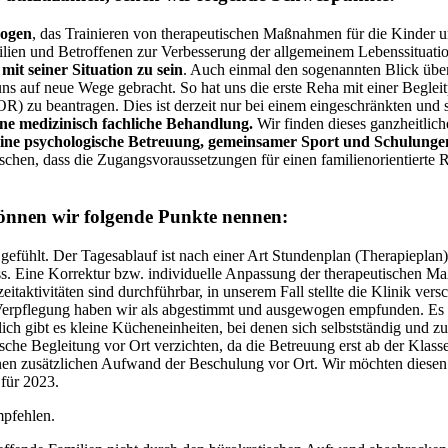
zogen
, das Trainieren von therapeutischen Maßnahmen für die Kinder u
lien und Betroffenen zur Verbesserung der allgemeinem Lebenssituati
mit seiner Situation zu sein
. Auch einmal den sogenannten Blick übe
ns auf neue Wege gebracht. So hat uns die erste Reha mit einer Beglei
R) zu beantragen. Dies ist derzeit nur bei einem eingeschränkten und 
ine medizinisch fachliche Behandlung.
Wir finden dieses ganzheitlic
ine psychologische Betreuung, gemeinsamer Sport und Schulungen
nschen, dass die Zugangsvoraussetzungen für einen familienorientierte
önnen wir folgende Punkte nennen:
gefühlt. Der Tagesablauf ist nach einer Art Stundenplan (Therapieplan)
uss. Eine Korrektur bzw. individuelle Anpassung der therapeutischen 
aktivitäten sind durchführbar, in unserem Fall stellte die Klinik vers
 Verpflegung haben wir als abgestimmt und ausgewogen empfunden. Es 
ich gibt es kleine Kücheneinheiten, bei denen sich selbstständig und zu
sche Begleitung vor Ort verzichten, da die Betreuung erst ab der Klass
inen zusätzlichen Aufwand der Beschulung vor Ort. Wir möchten diesen
für 2023.
mpfehlen.