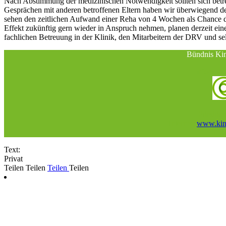
Nach Abstimmung der medizinischen Notwendigkeit sollten sich betre
Gesprächen mit anderen betroffenen Eltern haben wir überwiegend 
sehen den zeitlichen Aufwand einer Reha von 4 Wochen als Chance di
Effekt zukünftig gern wieder in Anspruch nehmen, planen derzeit ein
fachlichen Betreuung in der Klinik, den Mitarbeitern der DRV und s
Bündnis Kin
Informati
Friedric
Internet:
www.kind
E-M
Text:
Privat
Teilen
Teilen
Teilen
Teilen